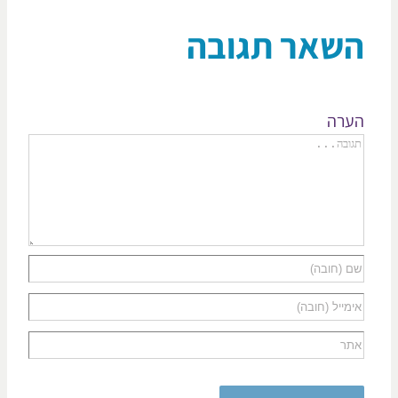
שאר תגובה
רה