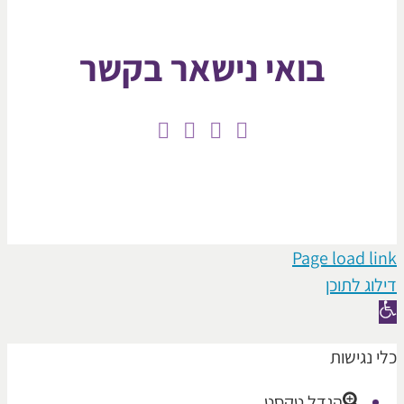
בואי נישאר בקשר
Page loa
תוכן
ישות
הגדל טקסט