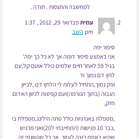
למחשבה והתנסות . תודה .
עמית
פברואר 29, 2012 , 1:37
pm
השב
סיפור יפה
אני באמצע סיפור דומה אך לא כל כך יפה'
בגיל 59 לאחר חיים שלמים כולל אוטם קל,עם
לחץ דם נמוך וד
ופק נמוך,התחיל לעלות לי הלחץ דם ,לכייון
הגבוה (בתוך הנורמה)ועם קפיצות לכיוון האדום
חזק,
,מטפלת באנרגיות כולל טתה הילינג,מטפלת בי
,כבר 10 פגישות (התחייבתי ל20)ואני מרגיש
שהיא באמת רוצה לעזור ,אך כל שהשגתי זה