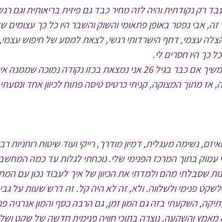
זה, אבי נפטר באופן פתאומי והשוק והשבר היו כל כך עצומים שא
לה עצמי, דחף הישרדותי רגשי, לצאת למסע של חיפוש עצמי, 
 כך היו חסרים לי.
אני זוכרת שחשבתי לעצמי שככה אני לא אוכל להמשיך אם כבר בגיל 26 אני
, אז מתוך המצוקה, קניתי כרטיס טיסה פתוח לכיוון אחד ונסעתי
יזם, נשימה מעגלית, דמיון מודרך, רייקי ועוד שיטות רוחניות רב
עמוק בתוך המרכז הפנימי שלי. נוכחתי לגלות עד כמה המחשב
נות שסבלתי מהם ולמדתי את הכיוון של איך לעבוד נכון עם המ
שקט פנימי ולשלווה. ולא, זה לא היה קל. זה דרש שעות על גבי
יקה, השקעתי בזה גם המון זמן, גם הרבה כסף והמון אנרגיה פנ
אמץ והשקעה, נוצרה בתוכי חוויה פנימית חדשה של שקט ושל א