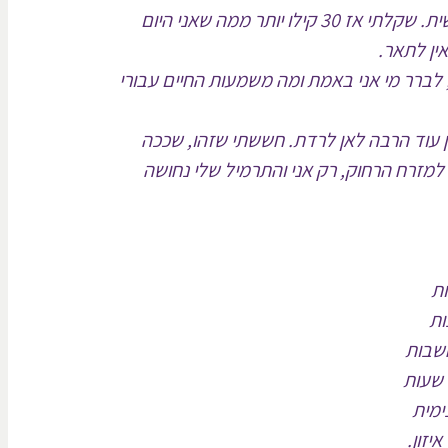
את כל אלה ידעתי לעשות ממש טוב, אבל זה גם עבד רק נקודתית והיה לזה מחיר כבד גם פיזית בריאותית וגם רגשית. שקלתי אז 30 קילו יותר ממה שאני היום
ין לתאר.
לברר מי אני באמת ומה משמעות החיים עבורי
 נמצאת בכזו נקודה נמוכה שממנה אין עוד הרבה לאן לרדת. חששתי שזהו, שככה
 למזרח הרחוק, רק אני והתרמיל שלי נחושה
ות
ות
חשבות
 שעות
ימית
יזון.