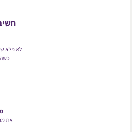
חשיב
לא פלא שק
כשהב
מה
את מת