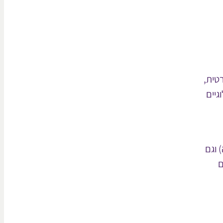
יקה פרטית,
גיים
 וגם
ם