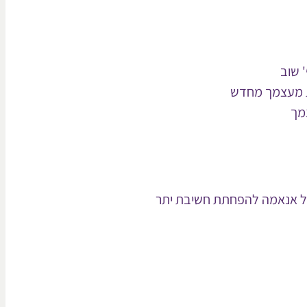
 שוב
ת מעצמך מחדש
מך