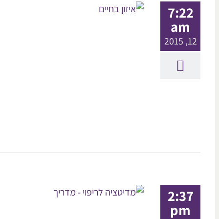
7:22
am
12, 2015
2:37
pm