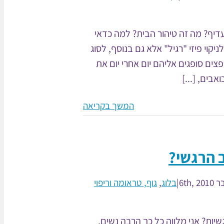
עדיף? מה זה טיהור הבית? למה כדאי
יקוי פיזי "רגיל" אלא גם בנוסף, לסוג
צים סופגים אליהם יום אחרי יום את
בים, [...]
המשך בקריאה
 הרגשי?
6th,
|
בלוג
,
גוף, טראומה וריפוי
יות? אני מלווה כל כך הרבה נשים,