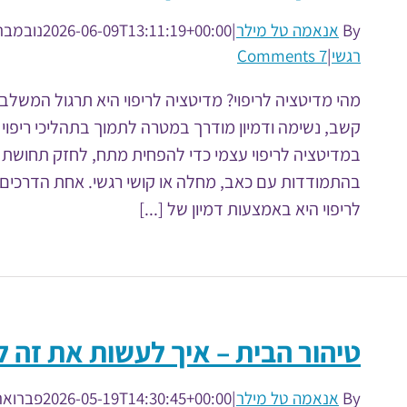
By
אנאמה טל מילר
|
2026-06-09T13:11:19+00:00
נובמבר st, 2013
רגשי
|
7 Comments
מהי מדיטציה לריפוי? מדיטציה לריפוי היא תרגול המשלב 
קשב, נשימה ודמיון מודרך במטרה לתמוך בתהליכי ריפוי 
במדיטציה לריפוי עצמי כדי להפחית מתח, לחזק תחושת 
בהתמודדות עם כאב, מחלה או קושי רגשי. אחת הדרכים 
לריפוי היא באמצעות דמיון של [...]
טיהור הבית – איך לעשות את זה 
By
אנאמה טל מילר
|
2026-05-19T14:30:45+00:00
פברואר st, 2011