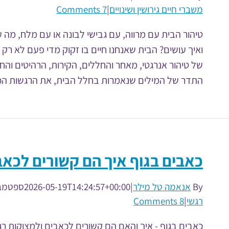
משברי חיים גירושין ושינויים
|
7 Comments
טיהור הבית עם מרווה, עם גבישי לבונה או עם מלח, מה 
ואיך עושים? הבית שאנחנו חיים בו זקוק מדי פעם לא רק לנ
של טיהור אנרגטי, מאחר והחללים, הקירות, הרהיטים והחפ
התדר של המילים שנאמרות בחלל הבית, את הרגשות הכוא
כאבים בגוף איך הם קשורים לכאב
By
אנאמה טל מילר
|
2026-05-19T14:24:57+00:00
ספטמבר  2010
רגשי
|
8 Comments
כאבים בגוף - איך והאם הם קשורים לכאבים ולמצוקות רגש