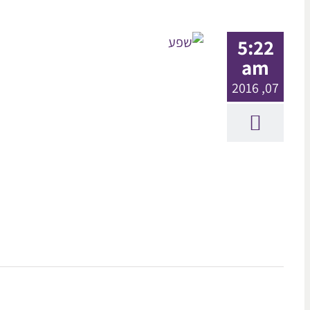
5:22
am
07, 2016