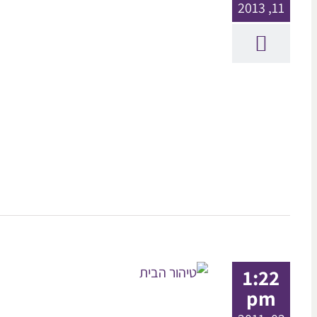
11, 2013
1:22
pm