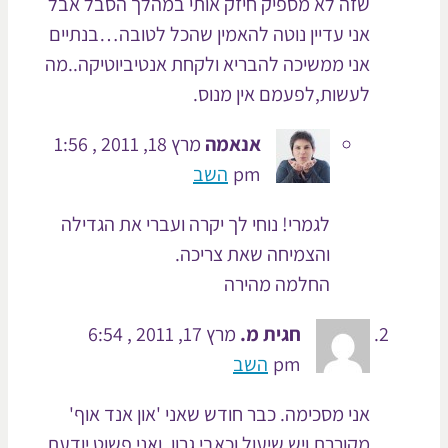
שזה לא מספיק חיזק אותי במהלך הסבל אבל
אני עדיין נוטה להאמין שהכל לטובה…בנתיים
אני ממשיכה להבריא ולקחת אנטיביוטיקה..מה
לעשות,לפעמם אין מנוס.
אנאמה
מרץ 18, 2011 , 1:56
pm
השב
לגמרי! נוחי לך יקרה ועברי את הגדילה
והצמיחה שאת צריכה.
החלמה מהירה
חגית מ.
מרץ 17, 2011 , 6:54
pm
השב
אני מסכימה. כבר חודש שאני 'און אנד אוף'
מקוררת ויש שיעול וכאבי גרון. ואני פשוט יודעת