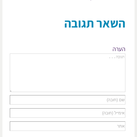
שאר תגובה
רה