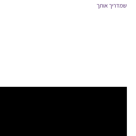
שמדריך אותך
איך תדעי שהצלחת להעלות ביטחון