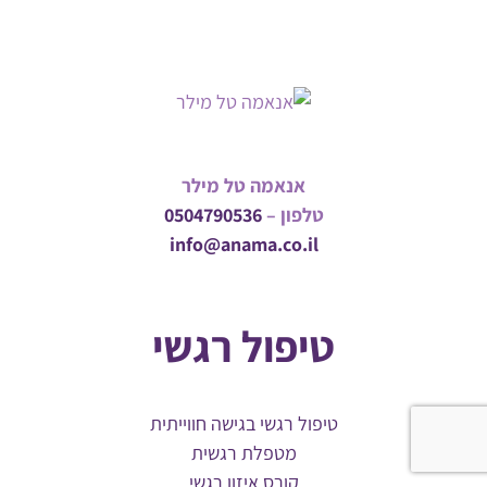
אנאמה טל מילר
טלפון –
0504790536
info@anama.co.il
טיפול רגשי
טיפול רגשי בגישה חווייתית
מטפלת רגשית
קורס איזון רגשי