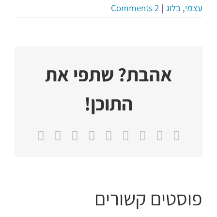
עצמי
,
בלוג
|
2 Comments
אהבת? שתפי את
התוכן!
X
Facebook
Reddit
LinkedIn
WhatsApp
Tumblr
Vk
Pinterest
כתובת
דואר
אלקטרוני
פוסטים קשורים