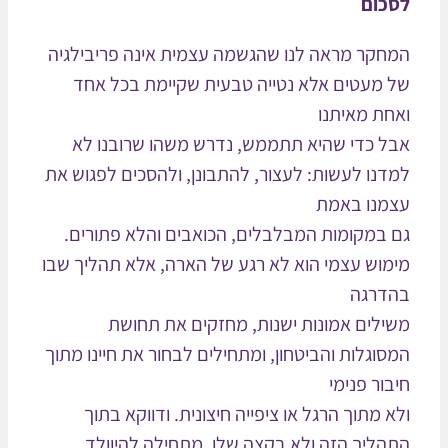
כום
חקר מראה לנו שהגשמה עצמית אינה פריבילגיה
 מעטים אלא נטייה טבעית שקיימת בכל אחד
חת מאיתנו
ל כדי שהיא תתממש, נדרש משהו שרובנו לא
דנו לעשות: לעצור, להתבונן, ולהסכים לפגוש את
מנו באמת
 במקומות המבלבלים, הכואבים והלא פתורים.
מוש עצמי הוא לא רגע של הארה, אלא תהליך שבו
דרגה
ילים אמונות ישנות, מחזקים את תחושת
סוגלות והביטחון, ומתחילים לבחור את חיינו מתוך
בור פנימי
א מתוך הרגל או ציפייה חיצונית. ודווקא בתוך
הליך הזה ולא בקצה שלו, מתחילה להיוולד