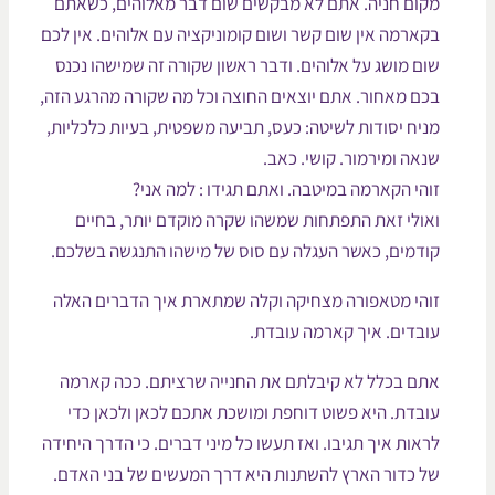
קום חניה. אתם לא מבקשים שום דבר מאלוהים, כשאתם
קארמה אין שום קשר ושום קומוניקציה עם אלוהים. אין לכם
ום מושג על אלוהים. ודבר ראשון שקורה זה שמישהו נכנס
כם מאחור. אתם יוצאים החוצה וכל מה שקורה מהרגע הזה,
ניח יסודות לשיטה: כעס, תביעה משפטית, בעיות כלכליות,
נאה ומירמור. קושי. כאב.
והי הקארמה במיטבה. ואתם תגידו : למה אני?
אולי זאת התפתחות שמשהו שקרה מוקדם יותר, בחיים
ודמים, כאשר העגלה עם סוס של מישהו התנגשה בשלכם.
והי מטאפורה מצחיקה וקלה שמתארת איך הדברים האלה
ובדים. איך קארמה עובדת.
תם בכלל לא קיבלתם את החנייה שרציתם. ככה קארמה
ובדת. היא פשוט דוחפת ומושכת אתכם לכאן ולכאן כדי
ראות איך תגיבו. ואז תעשו כל מיני דברים. כי הדרך היחידה
ל כדור הארץ להשתנות היא דרך המעשים של בני האדם.