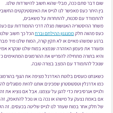
שום דבר סתם ככה, מבלי שהוא חשוב להישרדות שלנו.
בין היתר כעס מאפשר לנו לגייס את האינסטינקטים החשובים
להתמודד עם סכנות, להתחרות על משאבים,
משחר ההיסטוריה האנושות מגלה דרכי התמודדות עם כעס
כעס מהווה חלק
ממנגנון ההילחם וברח
הכל כך חשוב שלנו.
ברגע שמשהו מאיים או לא תקין קורה, המוח שלנו מיד מבחי
ומעורר את פעמון האזהרה שנמצא במוח שלנו שנקרא אמי
והיא בתורה מתחילה להפריש את ההורמונים המתאימים כד
שנוכל להתמודד עם המצב בצורה טובה.
כשאנחנו כועסים בלוטת האדרנל מציפה את הגוף בהורמוני
כמו אדרנלין וטסטוסטרון שמכינים אותנו להיות מסוגלים לה
ולגייס אגרסיביות כדי להגן על עצמנו. אבל אם נוציא את ז
אם באמת נצעק על מישהו או נכה בו או נוכל להתאפק, זה
של חלק אחר במוח שעוזר לנו לגייס שליטה בכעסים. זה ה