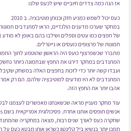
אז הנה כמה צדדים חיוביים שיש לכעס שלנו:
כעס יכול לשמש כמניע חזק וכנותן מוטיבציה. ב 2010
במחקר שערכו מדענים הולנדיים, הראו למתנדבים תמונות
של חפצים כמו עטים וספלים ושילבו בהם באופן לא מודע (
תמונות של פרצופים כועסים או נייטרלים.
מתברר שכשפרצוף כועס היה הראשון שהוטמע לתוך התמונ
המתנדבים במחקר דירגו את החפץ שבתמונה כיותר נחשק
ועבדו קשה יותר כדי לזכות בחפצים האלה במשחק שקיבלו
המתנדבים לא היו מודעים למוטיבציה שלהם. הם רק אמר
אהבו יותר את החפץ הזה.
עוד מחקר מעניין מראה שכשאנחנו מאפשרים לעצמנו לבט
אנשים תופסים אותנו אחרת. פסיכולוגית אמריקאית בשם Larissa Z. Tiedens
שחקרה כעס לאורך שנים רבות, מצאה במחקריה שהמתנד
תמכו יותר בנשיא ביל קלינטון כשראו אותו מבטא כעס על 