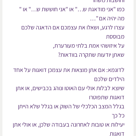
ושבות משהו
ו "אני מודאגת ש…" או "אני חוששת ש…" או "
 יהיה אם "…
רו לרגע, ושאלו את עצמכם אם הדאגה שלכם
וססת
 איזושהי אמת בלתי מעורערת,
תן יודעות שתקרה בוודאות?
וגמא: אם אתן מוצאות את עצמכן דואגות על אחד
לדים שלכם
וצא לבלות אולי עם האוטו ונוהג בכבישים, או אתן
אגות שתפוטרו
לל המצב הכלכלי של השוק או בגלל שלא הייתן
 כך
ילות או טובות לאחרונה בעבודה שלכן, או אולי אתן
אגות