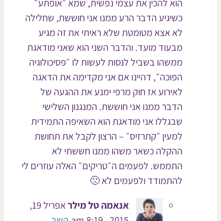
הוא להכין את עצמי נפשית, שמא ״אופתע״
כשיגיע הדבר הרע ממנו אני חוששת, שחלילה
לא אצא מטומטת שלא ראיתי את זה מגיע
מבעוד מועד. והדבר השני הוא שאני מודאגת
ממשהו בשביל לנסות לעשות לו ״פסיכולוגיה
הפוכה״, דהיינו אם אני מקדימה את הדאגה
לאירוע אז חוק מרפי ימנע את ההגעה של
הדבר ממנו אני חוששת. המנגנון השלישי
שבגללו אני מודאגת הוא השאיפה התמידית
למעין ״קתרזיס״ – הרצון לקבל את תחושת
ההקלה כשאר משהו ממנו חששתי לא
התממש. לפעמים ה״טריקים״ האלה עוזרים לי
להתמודד ולפעמים לא 🙁
אנאמה טל מילר
אפריל 19,
2015 , 8:19 am
השב