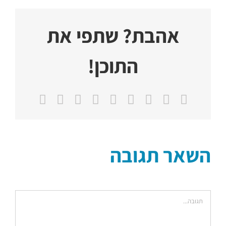
אהבת? שתפי את
התוכן!
X
Facebook
Reddit
LinkedIn
WhatsApp
Tumblr
Vk
Pinterest
כתובת
דואר
אלקטרוני
השאר תגובה
הערה