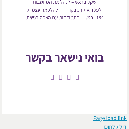
שקט בראש – לנהל את המחשבות
לפטר את המבקר – די להלקאה עצמית
איזון רגשי – התמודדות עם הצפה רגשית
בואי נישאר בקשר
Page loa
תוכן