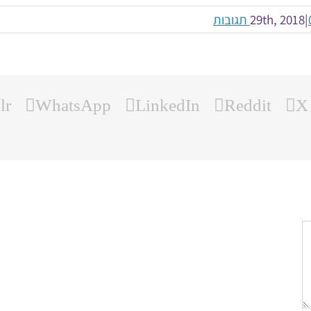
בות
|
lr
WhatsApp
LinkedIn
Reddit
X