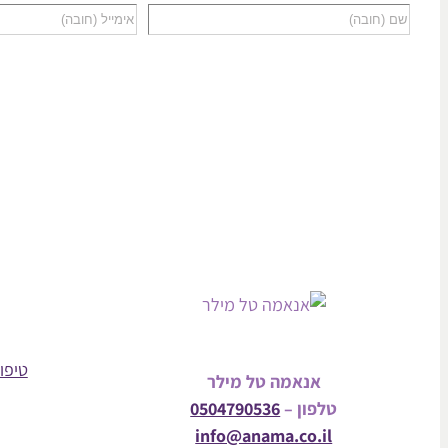
טיפול
אנאמה טל מילר
טלפון –
0504790536
info@anama.co.il