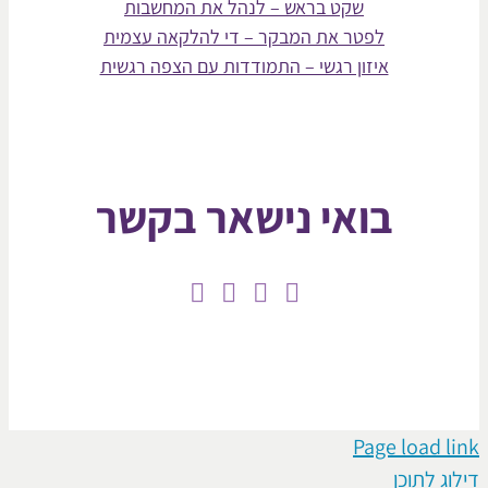
שקט בראש – לנהל את המחשבות
לפטר את המבקר – די להלקאה עצמית
איזון רגשי – התמודדות עם הצפה רגשית
בואי נישאר בקשר
Page loa
תוכן