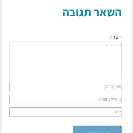
שאר תגובה
רה