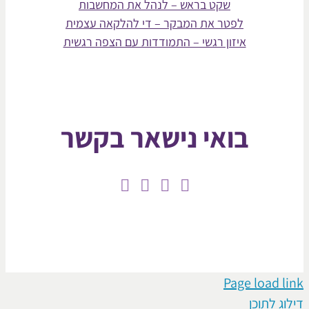
שקט בראש – לנהל את המחשבות
לפטר את המבקר – די להלקאה עצמית
איזון רגשי – התמודדות עם הצפה רגשית
בואי נישאר בקשר
Page loa
תוכן