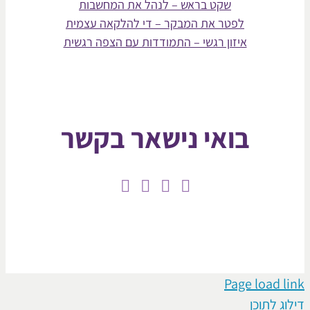
שקט בראש – לנהל את המחשבות
לפטר את המבקר – די להלקאה עצמית
איזון רגשי – התמודדות עם הצפה רגשית
בואי נישאר בקשר
Page loa
תוכן