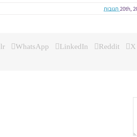
lr
WhatsApp
LinkedIn
Reddit
X