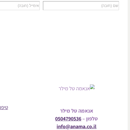
טיפול
אנאמה טל מילר
טלפון –
0504790536
info@anama.co.il