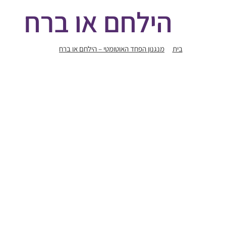
הילחם או ברח
בית
מנגנון הפחד האוטומטי – הילחם או ברח
הילחם או ברח