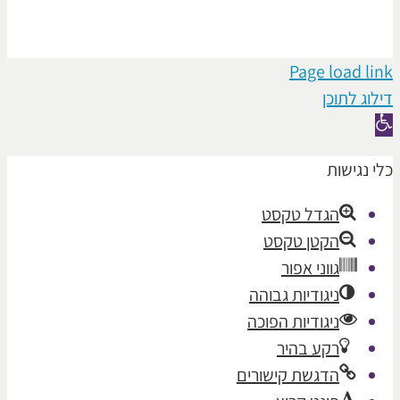
Page loa
תוכן
ישות
הגדל טקסט
הקטן טקסט
גווני אפור
ניגודיות גבוהה
ניגודיות הפוכה
רקע בהיר
הדגשת קישורים