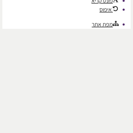
פונט קריא
איפוס
מפת אתר