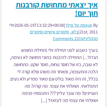
יך יצאתי מתחושת קורבנות
ך יום!
אנאמה טל מילר
|
2026-05-19T13:32:29+00:00
יולי
21st, 20
|
בלוג
,
סיפורים אישיים וסיפורים
קליניקה
|
22 Comments
רך כשבוע לפני תחילת יולי (תחילת החופש
דול...) התחילה להיבנות בתוכי תחושה לא נעימה,
 טובה, כזו של חוסר נוחות, חוסר שקט. התחושה
כה והתעצמה, ומאחר וזה משהו שלא קורה לי
לל, זה היה מאוד בולט וגם מאוד מפריע ולא נעים.
פלאתי. ושאלתי את עצמי. מה קורה? מה
ניינים? מה עובר עלייך??? התכנסתי פנימה
אלתי את עצמי מה לעזאזל [...]