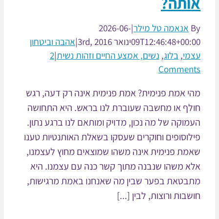
ותה?
אנאמה טל מילר
|
2026-06-
09T12:46:48+00:
ינואר 3rd, 2016
|
אהבה וביטחון
מי
,
בלוג
,
נשים, אמצע החיים וזהות נשית
|
2
Commen
י אמת פנימית? אמת פנימית אינה רק דעה, רגש
לף או מחשבה שעוברת לנו בראש. היא התחושה
מוקה של מה נכון, מדויק ומותאם לנו ברגע נתון.
לוסופים וחוקרים שעסקו בשאלת האותנטיות טענו
מת פנימית אינה משהו שמוצאים מחוץ לעצמנו,
א משהו שנבנה מתוך קשר כנה עם עצמנו. היא
בטאת בפער שבין מה שאנחנו באמת מרגישות,
בות ורוצות, לבין [...]