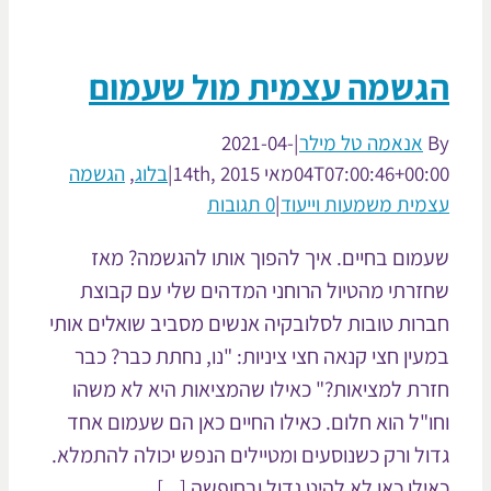
גשמה עצמית מול שעמום
אנאמה טל מילר
|
2021-04-
04T07:00:46+00:
מאי 14th, 2015
|
בלוג
,
הגשמה
מית משמעות וייעוד
|
0 תגובות
מום בחיים. איך להפוך אותו להגשמה? מאז
זרתי מהטיול הרוחני המדהים שלי עם קבוצת
רות טובות לסלובקיה אנשים מסביב שואלים אותי
עין חצי קנאה חצי ציניות: "נו, נחתת כבר? כבר
רת למציאות?" כאילו שהמציאות היא לא משהו
ו"ל הוא חלום. כאילו החיים כאן הם שעמום אחד
ול ורק כשנוסעים ומטיילים הנפש יכולה להתמלא.
ילו כאן לא להיט גדול ובחופשה [...]