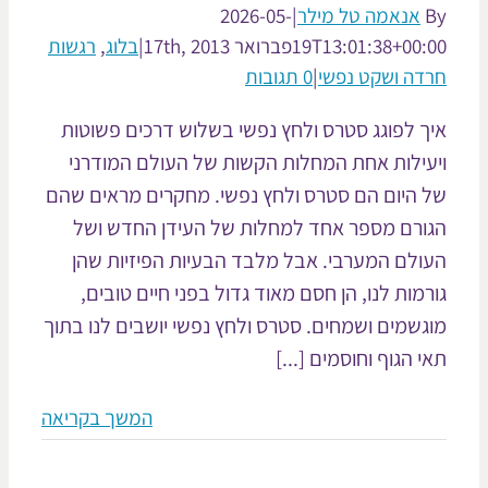
אנאמה טל מילר
|
2026-05-
19T13:01:38+00:
פברואר 17th, 2013
|
בלוג
,
רגשות
דה ושקט נפשי
|
0 תגובות
ך לפוגג סטרס ולחץ נפשי בשלוש דרכים פשוטות
עילות אחת המחלות הקשות של העולם המודרני
 היום הם סטרס ולחץ נפשי. מחקרים מראים שהם
ורם מספר אחד למחלות של העידן החדש ושל
ולם המערבי. אבל מלבד הבעיות הפיזיות שהן
רמות לנו, הן חסם מאוד גדול בפני חיים טובים,
גשמים ושמחים. סטרס ולחץ נפשי יושבים לנו בתוך
י הגוף וחוסמים [...]
המשך בקריאה