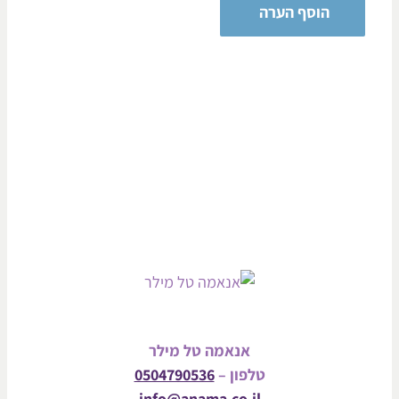
אנאמה טל מילר
טלפון –
0504790536
info@anama.co.il