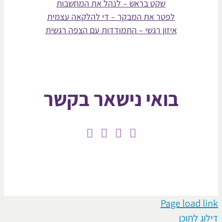
שקט בראש – לנהל את המחשבות
לפטר את המבקר – די להלקאה עצמית
איזון רגשי – התמודדות עם הצפה רגשית
בואי נישאר בקשר
Page loa
תוכן