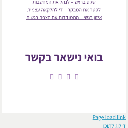
שקט בראש – לנהל את המחשבות
לפטר את המבקר – די להלקאה עצמית
איזון רגשי – התמודדות עם הצפה רגשית
בואי נישאר בקשר
Page loa
תוכן