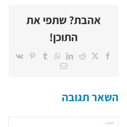
אהבת? שתפי את
התוכן!
Pinterest
Vk
Tumblr
WhatsApp
LinkedIn
Reddit
Facebook
X
כתובת
דואר
אלקטרוני
השאר תגובה
הערה