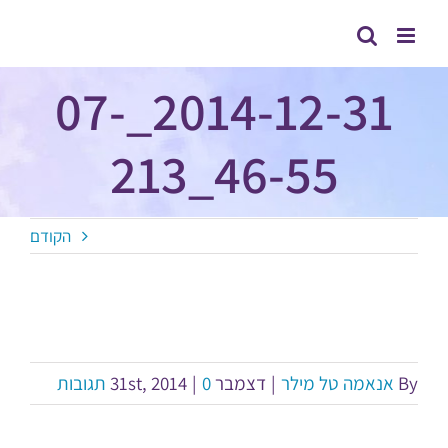
לג
תוכן
2014-12-31_07-
46-55_213
הקודם
By
אנאמה טל מילר
|
דצמבר 31st, 2014
0 תגובות
|