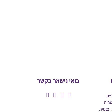
בואי נישאר בקשר
יים
בות
 עצמית