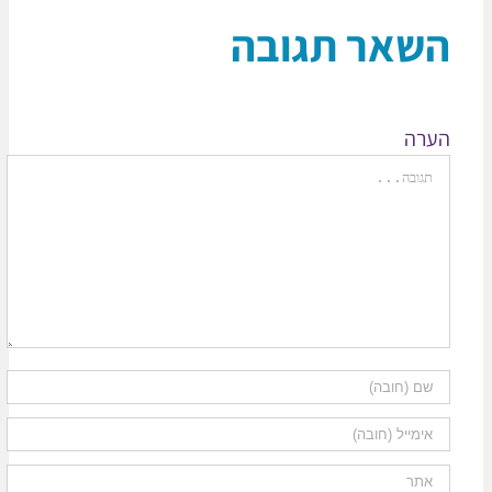
שאר תגובה
רה