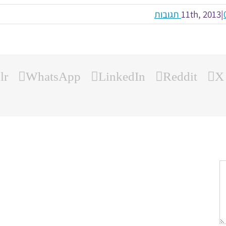
ובות
|
lr
WhatsApp
LinkedIn
Reddit
X