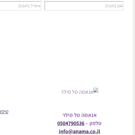
טיפול
אנאמה טל מילר
טלפון –
0504790536
info@anama.co.il