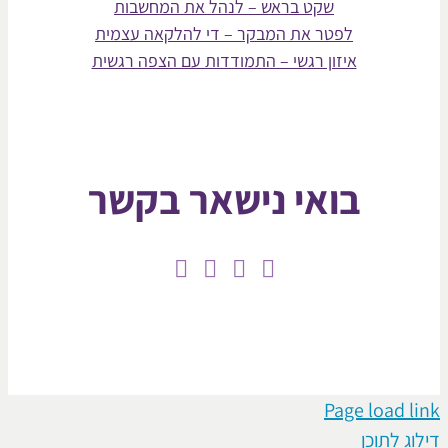
שקט בראש – לנהל את המחשבות
לפטר את המבקר – די להלקאה עצמית
איזון רגשי – התמודדות עם הצפה רגשית
בואי נישאר בקשר
Page loa
תוכן