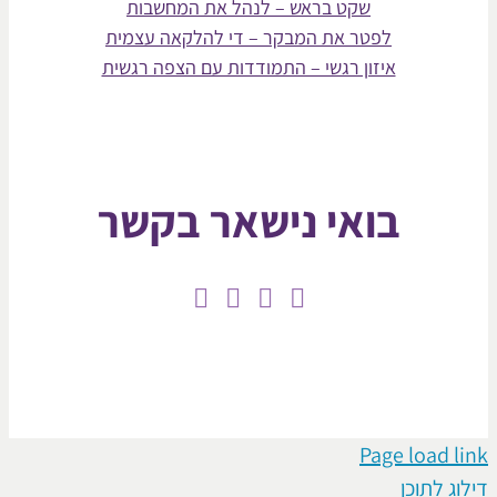
שקט בראש – לנהל את המחשבות
לפטר את המבקר – די להלקאה עצמית
איזון רגשי – התמודדות עם הצפה רגשית
בואי נישאר בקשר
Page loa
תוכן