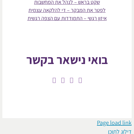
שקט בראש – לנהל את המחשבות
לפטר את המבקר – די להלקאה עצמית
איזון רגשי – התמודדות עם הצפה רגשית
בואי נישאר בקשר
Page loa
תוכן