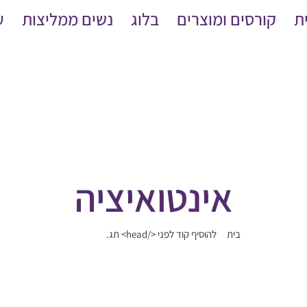
ת
קורסים ומוצרים
בלוג
נשים ממליצות
ע
אינטואיציה
בית
להוסיף קוד לפני </head> תג.
אינטואיציה