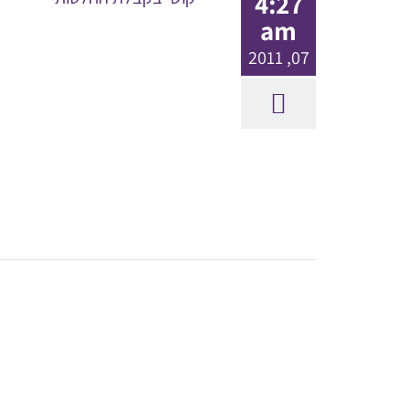
4:27
am
07, 2011