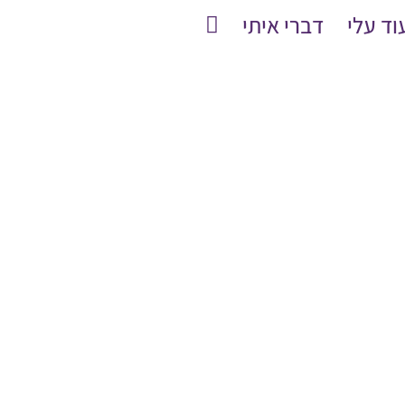
וד עלי
דברי איתי