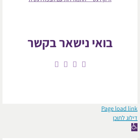
בואי נישאר בקשר
Page loa
תוכן