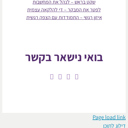
שקט בראש – לנהל את המחשבות
לפטר את המבקר – די להלקאה עצמית
איזון רגשי – התמודדות עם הצפה רגשית
בואי נישאר בקשר
Page loa
תוכן