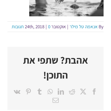
By
אנאמה טל מילר
|
אוקטובר 24th, 2018
0 תגובות
|
אהבת? שתפי את
התוכן!
Pinterest
Vk
Tumblr
WhatsApp
LinkedIn
Reddit
Facebook
X
כתובת
דואר