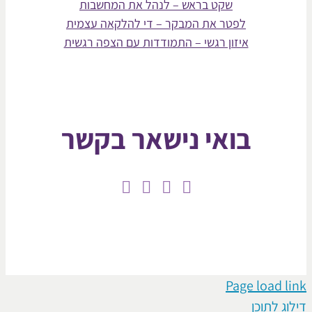
שקט בראש – לנהל את המחשבות
לפטר את המבקר – די להלקאה עצמית
איזון רגשי – התמודדות עם הצפה רגשית
בואי נישאר בקשר
Page loa
תוכן