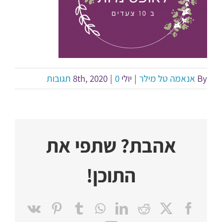
By
אנאמה טל מילר
|
יולי 8th, 2020
0 תגובות
|
אהבת? שתפי את
התוכן!
Pinterest
Vk
Tumblr
WhatsApp
LinkedIn
Reddit
Facebook
X