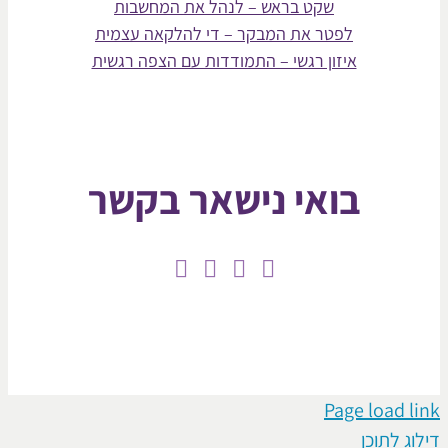
שקט בראש – לנהל את המחשבות
לפטר את המבקר – די להלקאה עצמית
איזון רגשי – התמודדות עם הצפה רגשית
בואי נישאר בקשר
Page loa
תוכן