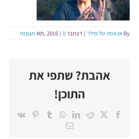
By
אנאמה טל מילר
|
דצמבר 4th, 2016
0 תגובות
|
אהבת? שתפי את
התוכן!
Pinterest
Vk
Tumblr
WhatsApp
LinkedIn
Reddit
Facebook
X
כתובת
דואר