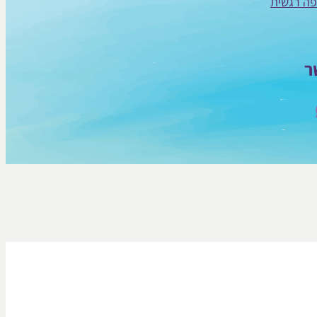
פה רגשית
ר