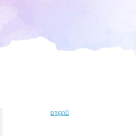
נימית
הקודם