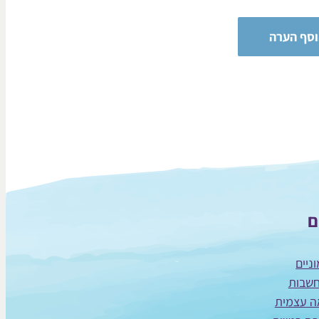
ם
ניים
חשבות
ה עצמית