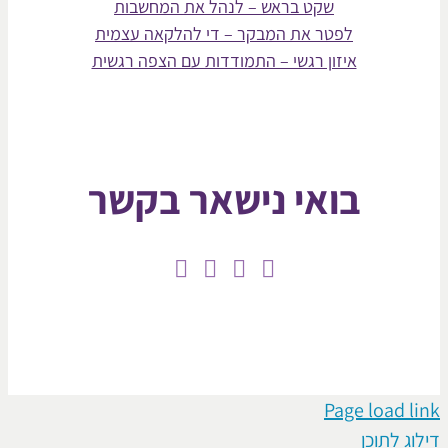
שקט בראש – לנהל את המחשבות
לפטר את המבקר – די להלקאה עצמית
איזון רגשי – התמודדות עם הצפה רגשית
בואי נישאר בקשר
Page loa
תוכן