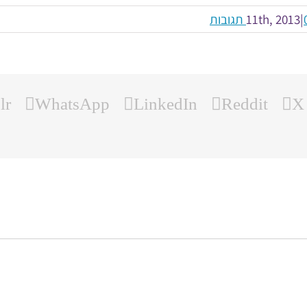
ובות
|
lr
WhatsApp
LinkedIn
Reddit
X