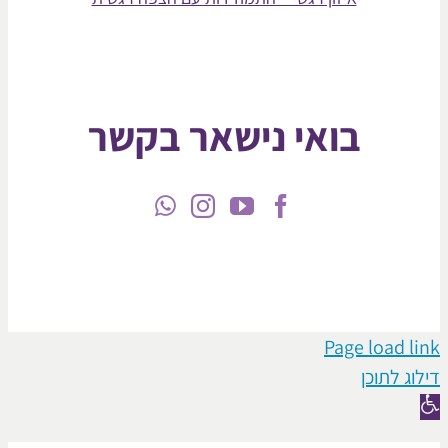
בואי נישאר בקשר
Page loa
תוכן