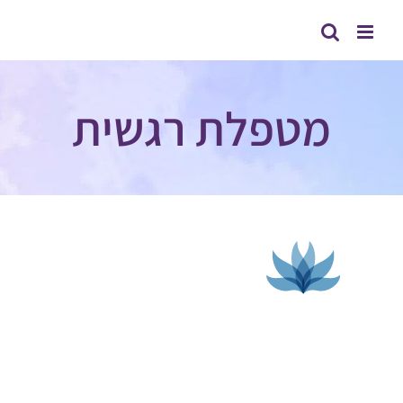
לג
תוכן
מטפלת רגשית