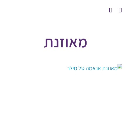
לג
תוכן
מאוזנת