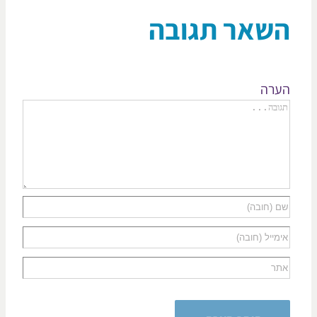
שאר תגובה
רה