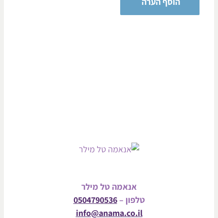
אנאמה טל מילר
טלפון –
0504790536
info@anama.co.il