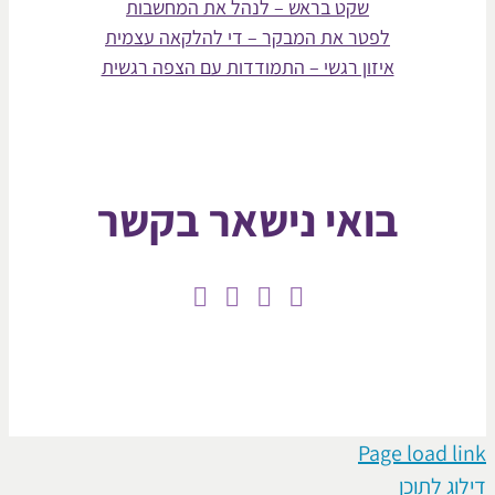
שקט בראש – לנהל את המחשבות
לפטר את המבקר – די להלקאה עצמית
איזון רגשי – התמודדות עם הצפה רגשית
בואי נישאר בקשר
Page loa
תוכן