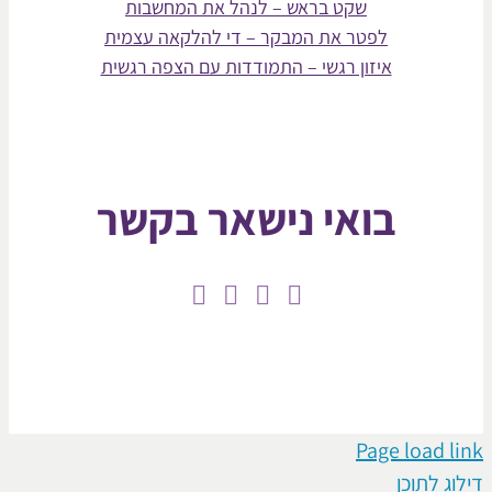
שקט בראש – לנהל את המחשבות
לפטר את המבקר – די להלקאה עצמית
איזון רגשי – התמודדות עם הצפה רגשית
בואי נישאר בקשר
Page loa
תוכן