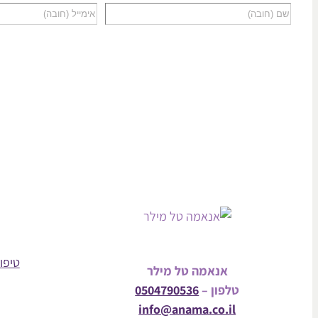
טיפול
אנאמה טל מילר
טלפון –
0504790536
info@anama.co.il