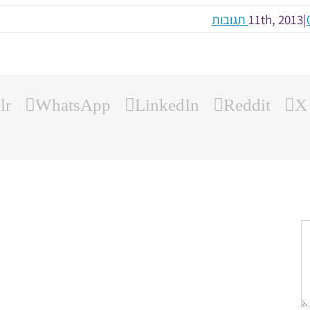
ובות
|
lr
WhatsApp
LinkedIn
Reddit
X